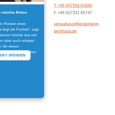
T +49 (0)7331 61840
 möchte Reiten
F +49 (0)7331 65747
em Rücken eines
verwaltung@kinderheim-
 liegt die Freiheit“, sagt
berghaus.de
amze möchte das seit
en aber auch erleben.
en Sie diesen
nswunsch und machen
REKT SPENDEN
mze eine Freude.