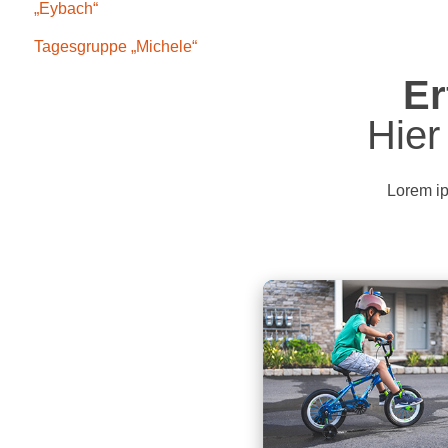
„Eybach“
Tagesgruppe „Michele“
Er
Hier
Lorem ip