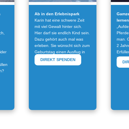
n
Ab in den Erlebnispark
Gamze
Karin hat eine schwere Zeit
lernen
mit viel Gewalt hinter sich.
„Aufd
ch,
Hier darf sie endlich Kind sein.
Pferdes
Dazu gehört auch mal was
man. G
erleben. Sie wünscht sich zum
2 Jahr
ider
Geburtstag einen Ausflug in
Erfüll
den Europa Park.
Herze
DIREKT SPENDEN
DI
üllen
Sie Ga
ch?